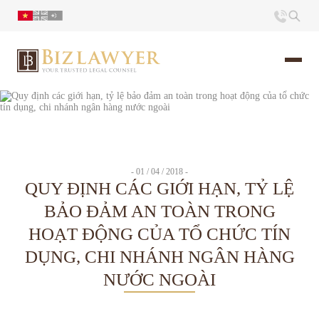
Trang chủ
Giới thiệu
- 01 / 04 / 2018 -
QUY ĐỊNH CÁC GIỚI HẠN, TỶ LỆ
Ấn phẩm
BẢO ĐẢM AN TOÀN TRONG
HOẠT ĐỘNG CỦA TỔ CHỨC TÍN
Tin Tức
DỤNG, CHI NHÁNH NGÂN HÀNG
Liên hệ
NƯỚC NGOÀI