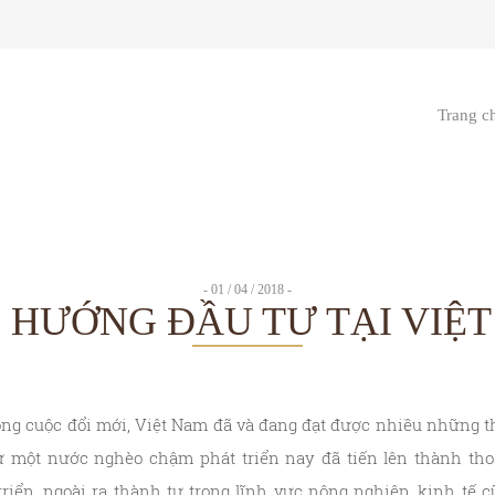
Trang c
- 01 / 04 / 2018 -
 HƯỚNG ĐẦU TƯ TẠI VIỆ
ng cuộc đổi mới, Việt Nam đã và đang đạt được nhiều những 
ừ một nước nghèo chậm phát triển nay đã tiến lên thành thoá
iển, ngoài ra thành tự trong lĩnh vực nông nghiệp, kinh tế c