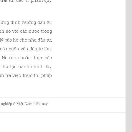
trật tự. Các vi phạm quy
hững định hướng đầu tư,
nh so với các nước trong
lý bảo hộ cho nhà đầu tư,
có nguồn vốn đầu tư lớn.
 Ngoài ra hoàn thiện các
h thủ tục hành chính lấy
m tra việc thực thi pháp
 nghiệp ở Việt Nam hiện nay