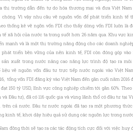
a thị trường dẫn đến tự do hóa thương mại và đưa Việt Nam 
 chóng. Vì vậy nhu cầu về nguồn vốn để phát triển kinh tế t
Theo thống kê về ngồn vốn FDI cho thấy dòng vốn FDI luôn là đ
nh tế xã hội của nước ta trong suốt hơn 26 năm qua. Khu vực ki
riển mạnh và là một thị trường năng động cho các doanh nghiệp
ự phát triển bền vững của nền kinh tế, FDI còn đóng góp và
 sản xuất trong nước nâng cao năng lực trình độ tạo ra môi
liệu về nguồn vốn đầu tư trực tiếp nước ngoài vào Việt N
16, tổng vốn FDI đăng ký vào Việt Nam đến gần cuối năm 2016 
 đạt 150 tỷ USD, lĩnh vực công nghiệp chiếm tới gần 60%. Theo
và Đầu tư), đã có 116 quốc gia và vùng lãnh thổ có đầu tư tại 
h trên cả nước. Đầu tư nước ngoài đã tạo ra một phương thức
g kinh tế, khơi dậy hiệu quả sử dụng các nguồn lực trong nước
Nam đồng thời sẽ tạo ra các tác động tích cực đối với việc huy