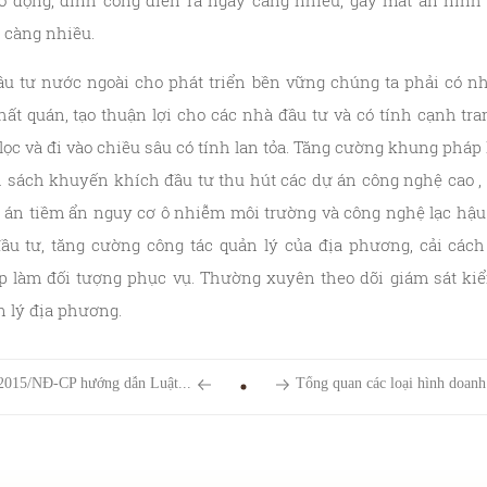
o động, đình công diễn ra ngày càng nhiều, gây mất an ninh 
 càng nhiều.
ầu tư nước ngoài cho phát triển bền vững chúng ta phải có n
hất quán, tạo thuận lợi cho các nhà đầu tư và có tính cạnh tra
lọc và đi vào chiều sâu có tính lan tỏa. Tăng cường khung pháp 
 sách khuyến khích đầu tư thu hút các dự án công nghệ cao , 
án tiềm ẩn nguy cơ ô nhiễm môi trường và công nghệ lạc hậu.
ầu tư, tăng cường công tác quản lý của địa phương, cải các
 làm đối tượng phục vụ. Thường xuyên theo dõi giám sát kiể
n lý địa phương.
2015/NĐ-CP hướng dẫn Luật...
Tổng quan các loại hình doanh