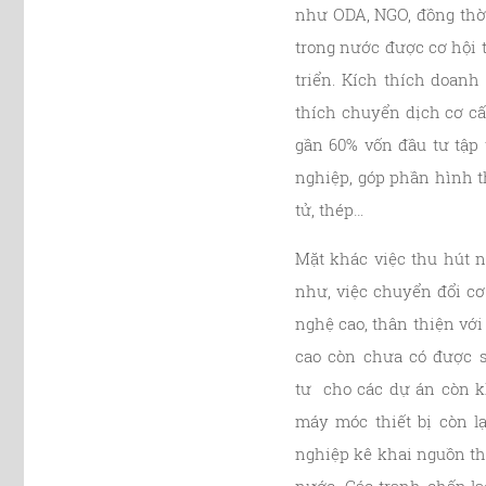
như ODA, NGO, đồng thời
trong nước được cơ hội 
triển. Kích thích doan
thích chuyển dịch cơ cấ
gần 60% vốn đầu tư tập 
nghiệp, góp phần hình t
tử, thép…
Mặt khác việc thu hút 
như, việc chuyển đổi cơ
nghệ cao, thân thiện vớ
cao còn chưa có được s
tư cho các dự án còn kh
máy móc thiết bị còn l
nghiệp kê khai nguồn th