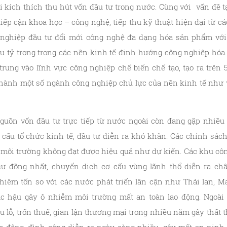
 kích thích thu hút vốn đầu tư trong nước. Cùng với vấn đề 
tiếp cận khoa học – công nghệ, tiếp thu kỹ thuật hiện đại từ c
h nghiệp đầu tư đổi mới công nghệ đa dạng hóa sản phẩm với 
u tỷ trọng trong các nền kinh tế định hướng công nghiệp hóa
trung vào lĩnh vực công nghiệp chế biến chế tạo, tạo ra trên 5
hành một số ngành công nghiệp chủ lực của nền kinh tế như v
nguồn vốn đầu tư trực tiếp từ nước ngoài còn đang gặp nhiều
 cấu tổ chức kinh tế, đầu tư diễn ra khó khăn. Các chính sách
i môi trường không đạt được hiệu quả như dự kiến. Các khu c
ự đồng nhất, chuyển dịch cơ cấu vùng lãnh thổ diễn ra ch
iêm tốn so với các nước phát triển lân cận như Thái lan, M
ạc hậu gây ô nhiễm môi trường mất an toàn lao động. Ngoài 
u lỗ, trốn thuế, gian lận thương mại trong nhiều năm gây thất