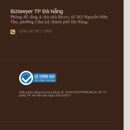
Bizlawyer TP Đà Nẵng
Phòng 4F, tầng 4, tòa nhà Ricco, số 363 Nguyễn Hữu
Thọ, phường Cẩm Lệ, thành phố Đà Nẵng.
+(84) 86 881 1900
Giấy phép đăng ký hoạt động số: 01021322/TP/ĐKHĐ do Sở Tư
pháp TP. Hà Nội cấp ngày 19/12/2017