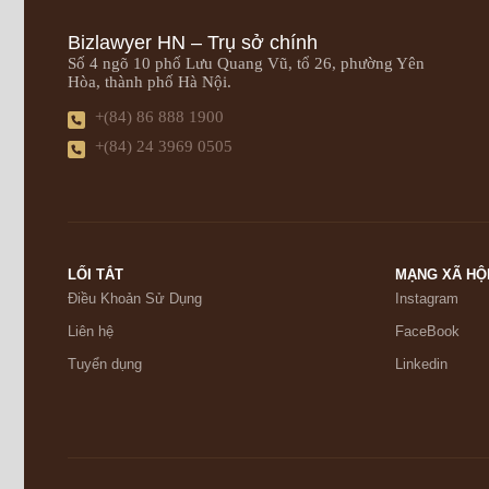
Bizlawyer HN – Trụ sở chính
Số 4 ngõ 10 phố Lưu Quang Vũ, tổ 26, phường Yên
Hòa, thành phố Hà Nội.
+(84) 86 888 1900
+(84) 24 3969 0505
LỐI TẮT
MẠNG XÃ HỘ
Điều Khoản Sử Dụng
Instagram
Liên hệ
FaceBook
Tuyển dụng
Linkedin