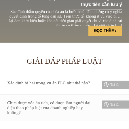
thực tiễn cần lưu ý
Xác định thẩm quyền của Tòa án là bước khởi đầu nhưng có ý nghĩa
quyết định trong tố tụng dân sự. Trên thực tế, không ít vụ việc bị trả
lại đơn khởi kiện hoặc kéo dài thời gian giải quyết chỉ vì xác định sai
Tòa án có thẩm quyền. Bài viết phân […]
ĐỌC THÊM
GIẢI ĐÁP PHÁP LUẬT
Xác định bị hại trong vụ án FLC như thế nào?
Trả lời
Chưa được xóa án tích, có được làm người đại
Trả lời
diện theo pháp luật của doanh nghiệp hay
không?