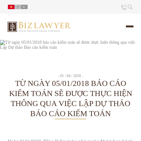
Trang chủ
Giới thiệu
- 01 / 04 / 2018 -
TỪ NGÀY 05/01/2018 BÁO CÁO
Ấn phẩm
KIỂM TOÁN SẼ ĐƯỢC THỰC HIỆN
THÔNG QUA VIỆC LẬP DỰ THẢO
Tin Tức
BÁO CÁO KIỂM TOÁN
Liên hệ