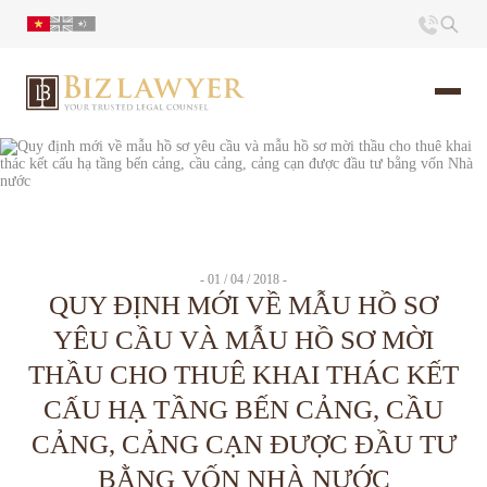
Trang chủ
Giới thiệu
- 01 / 04 / 2018 -
Ấn phẩm
QUY ĐỊNH MỚI VỀ MẪU HỒ SƠ
YÊU CẦU VÀ MẪU HỒ SƠ MỜI
Tin Tức
THẦU CHO THUÊ KHAI THÁC KẾT
CẤU HẠ TẦNG BẾN CẢNG, CẦU
Liên hệ
CẢNG, CẢNG CẠN ĐƯỢC ĐẦU TƯ
BẰNG VỐN NHÀ NƯỚC