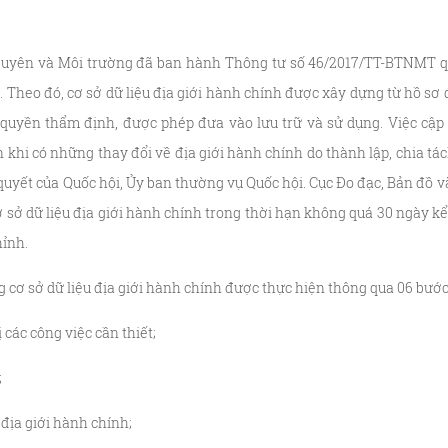
nguyên và Môi trường đã ban hành Thông tư số 46/2017/TT-BTNMT q
h. Theo đó, cơ sở dữ liệu địa giới hành chính được xây dựng từ hồ sơ 
uyền thẩm định, được phép đưa vào lưu trữ và sử dụng. Việc cập n
khi có những thay đổi về địa giới hành chính do thành lập, chia tách
uyết của Quốc hội, Ủy ban thường vụ Quốc hội. Cục Đo đạc, Bản đồ v
 sở dữ liệu địa giới hành chính trong thời hạn không quá 30 ngày k
hỉnh.
 cơ sở dữ liệu địa giới hành chính được thực hiện thông qua 06 bước.
 các công việc cần thiết;
;
 địa giới hành chính;