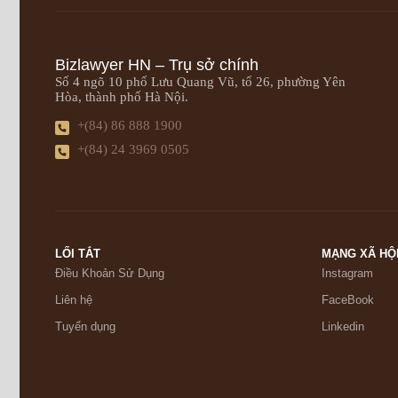
Bizlawyer HN – Trụ sở chính
Số 4 ngõ 10 phố Lưu Quang Vũ, tổ 26, phường Yên
Hòa, thành phố Hà Nội.
+(84) 86 888 1900
+(84) 24 3969 0505
LỐI TẮT
MẠNG XÃ HỘ
Điều Khoản Sử Dụng
Instagram
Liên hệ
FaceBook
Tuyển dụng
Linkedin