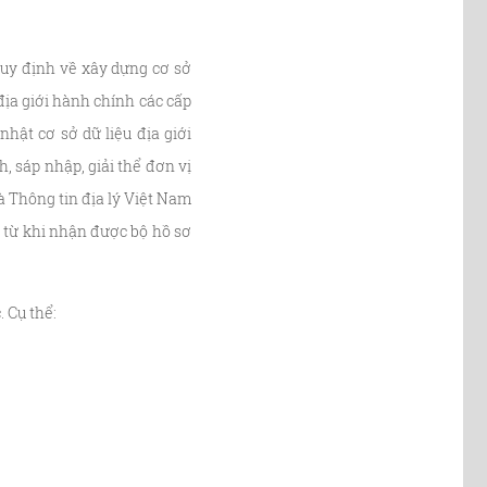
uy định về xây dựng cơ sở
địa giới hành chính các cấp
hật cơ sở dữ liệu địa giới
, sáp nhập, giải thể đơn vị
à Thông tin địa lý Việt Nam
ể từ khi nhận được bộ hồ sơ
 Cụ thể: