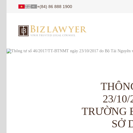
+(84) 86 888 1900
THÔNG
23/10
TRƯỜNG 
SỞ 