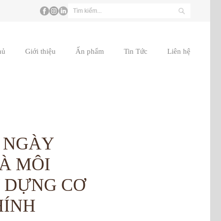
hủ
Giới thiệu
Ấn phẩm
Tin Tức
Liên hệ
T NGÀY
VÀ MÔI
 DỰNG CƠ
HÍNH