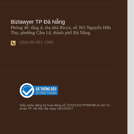
Bizlawyer TP Đà Nẵng
Phòng 4F, tầng 4, tòa nhà Ricco, số 363 Nguyễn Hữu
Thọ, phường Cẩm Lệ, thành phố Đà Nẵng.
+(84) 86 881 1900
Giấy phép đăng ký hoạt động số: 01021322/TP/ĐKHĐ do Sở Tư
pháp TP. Hà Nội cấp ngày 19/12/2017