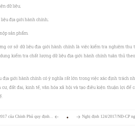
ện dữ liệu;
liệu địa giới hành chính;
o nộp sản phẩm.
ựng cơ sở dữ liệu địa giới hành chính là việc kiểm tra nghiệm thu 
ung kiểm tra chất lượng dữ liệu địa giới hành chính tuân thủ th
u địa giới hành chính có ý nghĩa rất lớn trong việc xác định trách
 cư, đất đai, kinh tế, văn hóa xã hội và tạo điều kiện thuận lợi để
ế.
017 của Chính Phủ quy định...
Nghị định 124/2017/NĐ-CP ngà