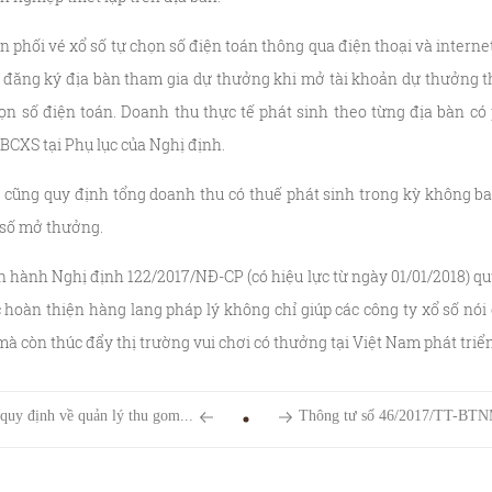
 phối vé xổ số tự chọn số điện toán thông qua điện thoại và intern
đăng ký địa bàn tham gia dự thưởng khi mở tài khoản dự thưởng t
ọn số điện toán. Doanh thu thực tế phát sinh theo từng địa bàn có
BCXS tại Phụ lục của Nghị định.
cũng quy định tổng doanh thu có thuế phát sinh trong kỳ không b
 số mở thưởng.
n hành Nghị định 122/2017/NĐ-CP (có hiệu lực từ ngày 01/01/2018) q
c hoàn thiện hàng lang pháp lý không chỉ giúp các công ty xổ số nói 
à còn thúc đẩy thị trường vui chơi có thưởng tại Việt Nam phát triển
y định về quản lý thu gom...
Thông tư số 46/2017/TT-BTNM