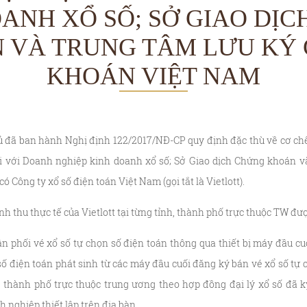
ANH XỔ SỐ; SỞ GIAO DỊ
 VÀ TRUNG TÂM LƯU KÝ
KHOÁN VIỆT NAM
ủ đã ban hành Nghị định 122/2017/NĐ-CP quy định đặc thù về cơ chế
ối với Doanh nghiệp kinh doanh xổ số; Sở Giao dịch Chứng khoán 
 Công ty xổ số điện toán Việt Nam (gọi tắt là Vietlott).
nh thu thực tế của Vietlott tại từng tỉnh, thành phố trực thuộc TW đư
n phối vé xổ số tự chọn số điện toán thông qua thiết bị máy đầu cu
ố điện toán phát sinh từ các máy đầu cuối đăng ký bán vé xổ số tự 
, thành phố trực thuộc trung ương theo hợp đồng đại lý xổ số đã ký
 nghiệp thiết lập trên địa bàn.