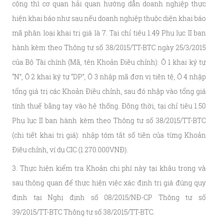
cộng thì cơ quan hải quan hướng dẫn doanh nghiệp thực
hiện khai báo như sau nếu doanh nghiệp thuộc diện khai báo
mã phân loại khai trị giá là 7. Tại chỉ tiêu 1.49 Phụ lục II ban
hành kèm theo Thông tư số 38/2015/TT-BTC ngày 25/3/2015
của Bộ Tài chính (Mã, tên Khoản Điều chỉnh): Ô 1 khai ký tự
“N”, Ô 2 khai ký tự “DP”, Ô 3 nhập mã đơn vị tiền tệ, Ô 4 nhập
tổng giá trị các Khoản Điều chỉnh, sau đó nhập vào tổng giá
tính thuế bằng tay vào hệ thống. Đồng thời, tại chỉ tiêu 1.50
Phụ lục II ban hành kèm theo Thông tư số 38/2015/TT-BTC
(chi tiết khai trị giá): nhập tóm tắt số tiền của từng Khoản
Điều chỉnh, ví dụ CIC (1.270.000VNĐ).
3. Thực hiện kiểm tra Khoản chi phí này tại khâu trong và
sau thông quan để thực hiện việc xác định trị giá đúng quy
định tại Nghị định số 08/2015/NĐ-CP Thông tư số
39/2015/TT-BTC Thông tư số 38/2015/TT-BTC.