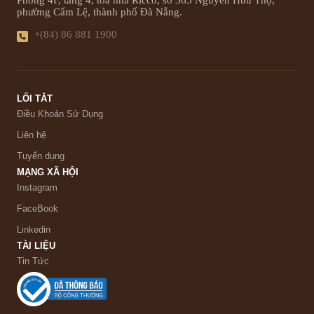
Phòng 4F, tầng 4, tòa nhà Ricco, số 363 Nguyễn Hữu Thọ,
phường Cẩm Lệ, thành phố Đà Nẵng.
+(84) 86 881 1900
LỐI TẮT
Điều Khoản Sử Dụng
Liên hệ
Tuyển dụng
MẠNG XÃ HỘI
Instagram
FaceBook
Linkedin
TÀI LIỆU
Tin Tức