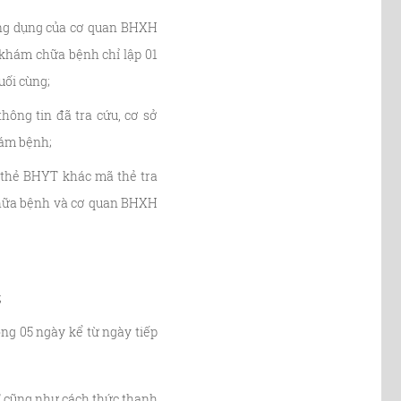
 ứng dụng của cơ quan BHXH
 khám chữa bệnh chỉ lập 01
uối cùng;
hông tin đã tra cứu, cơ sở
hám bệnh;
 thẻ BHYT khác mã thẻ tra
 chữa bệnh và cơ quan BHXH
;
g 05 ngày kể từ ngày tiếp
T cũng như cách thức thanh