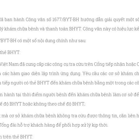
 đã ban hành Công văn số 1677/BYT-BH hướng dẫn giải quyết một s
 lý khám chữa bệnh và thanh toán BHYT. Công văn này có hiệu lực kể
/BYT-BH có một số nội dung chính như sau:
n thẻ BHYT:
Việt Nam đã cung cấp các công cụ tra cứu trên Cổng tiếp nhận hoặc C
ua các hàm giao diện lập trình ứng dụng. Yêu cầu các cơ sở khám c
n tiếp người có thẻ BHYT đến khám chữa bệnh bằng một trong các cô
tiến hành tại thời điểm người bệnh đến khám chữa bệnh làm cơ sở 
chế độ BHYT hoặc không theo chế độ BHYT;
ật mà cơ sở khám chữa bệnh không tra cứu được thông tin, cần liê
ổng đài hỗ trợ khách hàng để phối hợp xử lý kịp thời.
in trên thẻ BHYT: