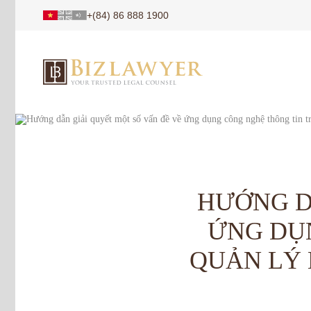
+(84) 86 888 1900
HƯỚNG D
ỨNG DỤ
QUẢN LÝ