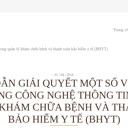
Trang c
- 01 / 04 / 2018 -
ẪN GIẢI QUYẾT MỘT SỐ V
NG CÔNG NGHỆ THÔNG TI
 KHÁM CHỮA BỆNH VÀ TH
BẢO HIỂM Y TẾ (BHYT)