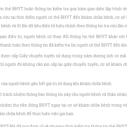
ên thẻ BHYT hoặc thông tin kiểm tra qua hàm giao diện lập trình
ra cứu tại thời điểm người có thẻ BHYT đến khám chữa bệnh, cơ sở
ệnh và 01 file dữ liệu điện tử hiệu chỉnh theo thông tin tra cứu lần c
ian điều trị, người bệnh có thay đổi thông tin thẻ BHYT khác với t
thanh toán theo thông tin đã kiểm tra lúc người có thẻ BHYT đến k
được cấp Giấy chuyển tuyến sử dụng trong năm dương lịch có mã
 thì người đó không cần xin cấp lại giấy chuyển tuyến, cơ sở khám
 của người bệnh gần hết giá trị sử dụng khi khám chữa bệnh:
 trách nhiệm thông báo thông tin này cho người bệnh và thân nhân
nhiệm thu tiền đóng BHYT ngay tại cơ sở khám chữa bệnh trong vòn
ám chữa bệnh để thực hiện việc gia hạn.
/BYT-BH đã quy định rõ về phương thức kiểm tra thông tin thẻ BHY