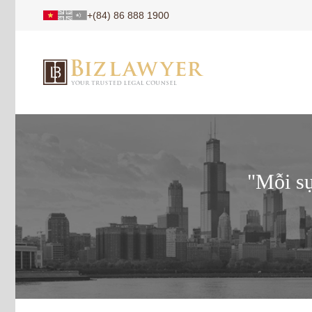
+(84) 86 888 1900
"Mỗi sự