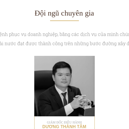
Đội ngũ chuyên gia
mệnh phục vụ doanh nghiệp, bằng các dịch vụ của mình chún
oài nước đạt được thành công trên những bước đường xây dự
GIÁM ĐỐC ĐIỀU HÀNH
DƯƠNG THÀNH TÂM