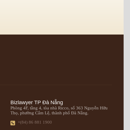
Bizlawyer TP Đà Nẵng
Phòng 4F, tầng 4, tòa nhà Ricco, số 363 Nguyễn Hữu
Thọ, phường Cẩm Lệ, thành phố Đà Nẵng.
+(84) 86 881 1900