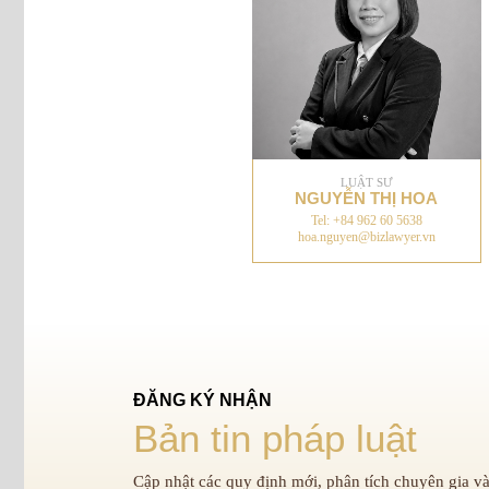
LUẬT SƯ
NGUYỄN THỊ HOA
Tel: +84 962 60 5638
hoa.nguyen@bizlawyer.vn
ĐĂNG KÝ NHẬN
Bản tin pháp luật
Cập nhật các quy định mới, phân tích chuyên gia và