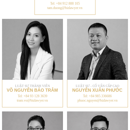
Tel: +84 912 888 105
tam.duong@bizlawyer.vn
LUẬT SƯ THÀNH VIÊN
LUẬT SƯ - CỐ VẤN CẤP CAO
VÕ NGUYỄN BẢO TRÂM
NGUYỄN XUÂN PHƯỚC
Tel: +84 93 128 3639
Tel: +84 985.336686
tram.vo@bizlawyer.vn
phuoc.nguyen@bizlawyer.vn