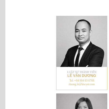
LUẬT SƯ THÀNH VIÊN
LÊ VĂN DƯƠNG
Tel: +84 904 83 6768
duong.le@lawyer.com