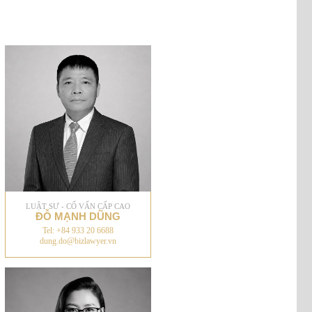
LUẬT SƯ - CỐ VẤN CẤP CAO
ĐỖ MẠNH DŨNG
Tel: +84 933 20 6688
dung.do@bizlawyer.vn