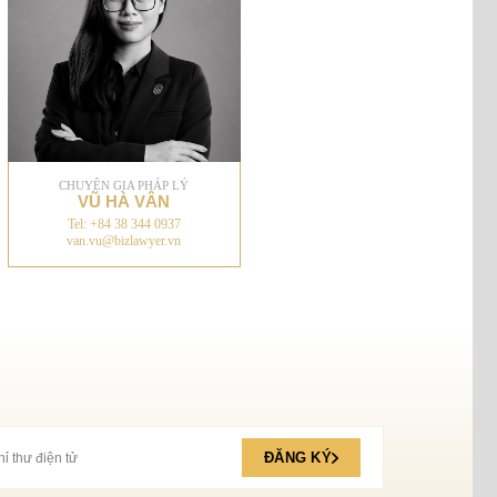
CHUYÊN GIA PHÁP LÝ
VŨ HÀ VÂN
Tel: +84 38 344 0937
van.vu@bizlawyer.vn
ĐĂNG KÝ