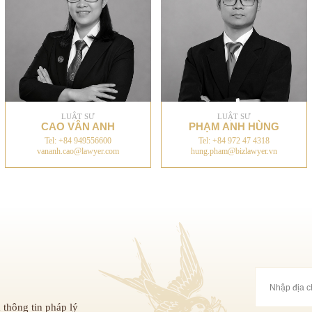
LUẬT SƯ
LUẬT SƯ
CAO VÂN ANH
PHẠM ANH HÙNG
Tel: +84 949556600
Tel: +84 972 47 4318
vananh.cao@lawyer.com
hung.pham@bizlawyer.vn
 thông tin pháp lý