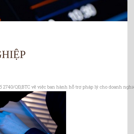
GHIỆP
số 2740/QĐ,BTC về việc ban hành hỗ trợ pháp lý cho doanh nghi