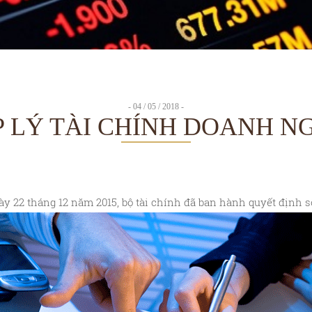
- 04 / 05 / 2018 -
 LÝ TÀI CHÍNH DOANH N
ày 22 tháng 12 năm 2015, bộ tài chính đã ban hành quyết định 