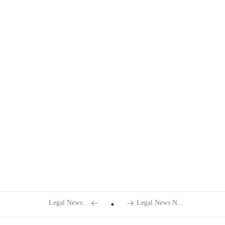
Legal News...
Legal News N...