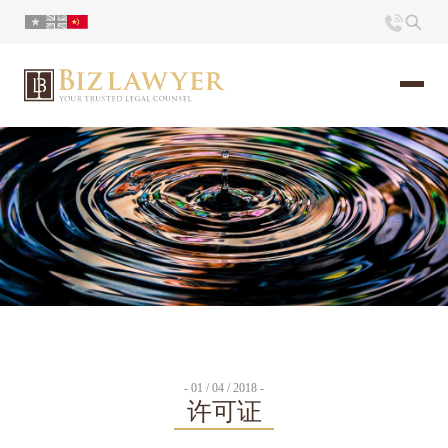
页面
简介
小册
时评
联系
- 01 / 04 / 2018 -
许可证