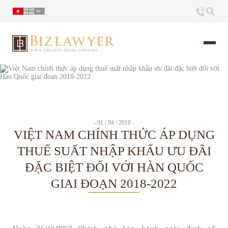
Trang chủ
Giới thiệu
- 01 / 04 / 2018 -
VIỆT NAM CHÍNH THỨC ÁP DỤNG
Ấn phẩm
THUẾ SUẤT NHẬP KHẨU ƯU ĐÃI
ĐẶC BIỆT ĐỐI VỚI HÀN QUỐC
Tin Tức
GIAI ĐOẠN 2018-2022
Liên hệ