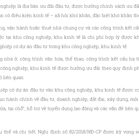
 nghiệp là địa bàn ưu đãi đầu tư, được hưởng chính sách ưu đãi
 có điều kiện kinh tế – xã hội khó khăn, đặc biệt khó khăn the
ng, vận hành hoặc thuê nhà chung cư và các công trình kết cấ
c tại khu công nghiệp, khu kinh tế là chi phí hợp lý được k
ghiệp có dự án đầu tư trong khu công nghiệp, khu kinh tế.
 nhà ở, công trình văn hóa, thể thao, công trình kết cấu hạ 
 công nghiệp, khu kinh tế được hưởng ưu đãi theo quy định p
ó liên quan.
iệp có dự án đầu tư vào khu công nghiệp, khu kinh tế được 
tục hành chính về đầu tư, doanh nghiệp, đất đai, xây dựng, môi
ửa, tại chỗ”, hỗ trợ về tuyển dụng lao động và các vấn đề liên q
thể và chi tiết, Nghị định số 82/2018/NĐ-CP được kỳ vọng sẽ