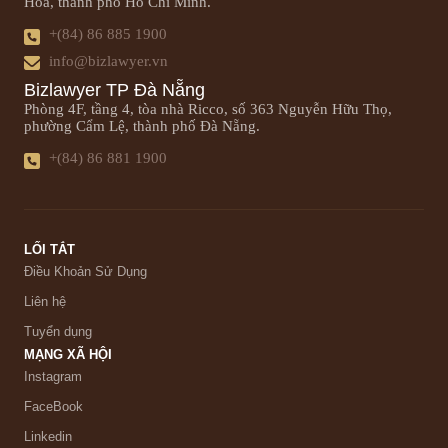
Hòa, thành phố Hồ Chí Minh.
+(84) 86 885 1900
info@bizlawyer.vn
Bizlawyer TP Đà Nẵng
Phòng 4F, tầng 4, tòa nhà Ricco, số 363 Nguyễn Hữu Thọ,
phường Cẩm Lệ, thành phố Đà Nẵng.
+(84) 86 881 1900
LỐI TẮT
Điều Khoản Sử Dụng
Liên hệ
Tuyển dụng
MẠNG XÃ HỘI
Instagram
FaceBook
Linkedin