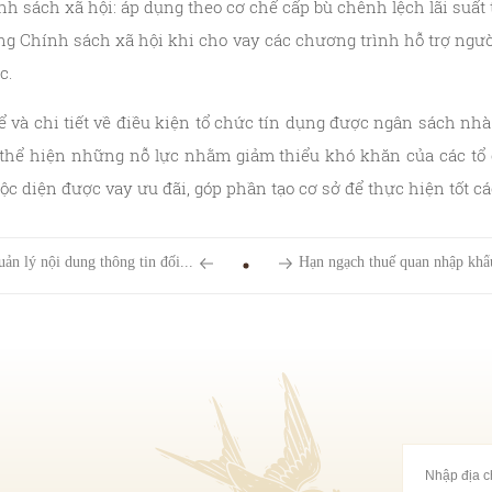
nh sách xã hội: áp dụng
theo cơ chế cấp bù chênh lệch lãi suấ
ng Chính sách xã hội khi cho vay các chương trình hỗ trợ ngườ
c.
ể và chi tiết về điều kiện tổ chức tín dụng được ngân sách nh
 thể hiện những nỗ lực nhằm giảm thiểu khó khăn của các tổ 
uộc diện được vay ưu đãi, góp phần tạo cơ sở để thực hiện tốt c
uản lý nội dung thông tin đối...
Hạn ngạch thuế quan nhập khẩu