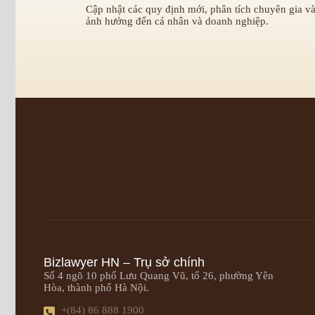
Cập nhật các quy định mới, phân tích chuyên gia và
ảnh hưởng đến cá nhân và doanh nghiệp.
Bizlawyer HN – Trụ sở chính
Số 4 ngõ 10 phố Lưu Quang Vũ, tổ 26, phường Yên
Hòa, thành phố Hà Nội.
+(84) 86 888 1900