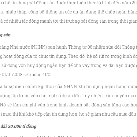
 chế tín dụng bất động sản được thực hiện theo lộ trình đến năm 201
thu nhập thấp, công bố thông tin các dự án đang thế chấp ngân hà
ã có nhiều tác động mạnh tới thị trường bất động sản trong thời gian 
ng sản
hàng Nhà nước (NHNN) ban hành Thông tư 06 nhằm sửa đổi Thông tư 
g hoạt động của tổ chức tín dụng. Theo đó, hệ số rủi ro trong kinh
lệ sử dụng vốn huy động ngắn hạn để cho vay trung và dài hạn được
y 01/01/2018 sẽ xuống 40%.
á là sự điều chỉnh kịp thời của NHNN khi tín dụng ngân hàng đan
 tượng tập trung vốn cho một số dự án lớn. Tuy nhiên, các chuyên gia 
. Nó sẽ làm chi phí vốn trong kinh doanh bất động sản tăng cao h
i mua thì khi khó tiếp cận tín dụng hơn, họ sẽ giảm nhu cầu mua đầu 
 đãi 30.000 tỉ đồng