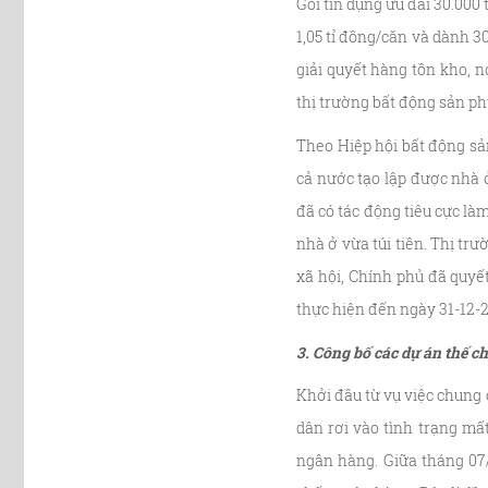
Gói tín dụng ưu đãi 30.000
1,05 tỉ đồng/căn và dành 3
giải quyết hàng tồn kho, n
thị trường bất động sản ph
Theo Hiệp hội bất động sả
cả nước tạo lập được nhà ở
đã có tác động tiêu cực là
nhà ở vừa túi tiền. Thị tr
xã hội, Chính phủ đã quyế
thực hiện đến ngày 31-12-2
3. Công bố các dự án thế 
Khởi đầu từ vụ việc chung
dân rơi vào tình trạng mấ
ngân hàng. Giữa tháng 07