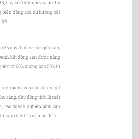
8, hay kết thúc gói vay ưu đãi
ng biến động của xu hướng bất
tới.
36 quy định về các giới hạn,
 doanh bất động sản được nâng
 giảm từ 60% xuống còn 50% từ
g rót mạnh vào các dự án bất
cho rằng, đây đồng thời là một
ơn, các doanh nghiệp phải cân
tư hay có thể là cả mua để ở.