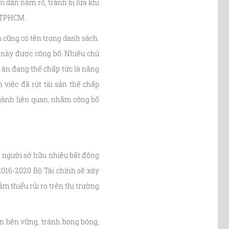
i dân nắm rõ, tránh bị lừa khi
ự TPHCM.
n cũng có tên trong danh sách.
h này được công bố. Nhiều chủ
 án đang thế chấp tức là năng
 việc đã rút tài sản thế chấp
ngành liên quan, nhằm công bố
g người sở hữu nhiều bất động
2016-2020 Bộ Tài chính sẽ xây
 thiểu rủi ro trên thị trường
ển bền vững, tránh bong bóng,