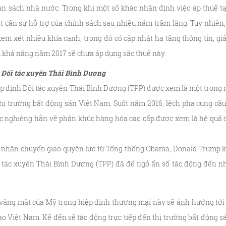
n sách nhà nước. Trong khi một số khác nhận định việc áp thuế tạ
t cần sự hỗ trợ của chính sách sau nhiều năm trầm lắng. Tuy nhiên, 
em xét nhiều khía cạnh, trong đó có cập nhật hạ tầng thông tin, giá
u khả năng năm 2017 sẽ chưa áp dụng sắc thuế này.
h Đối tác xuyên Thái Bình Dương
ệp định Đối tác xuyên Thái Bình Dương (TPP) được xem là một trong 
ị trường bất động sản Việt Nam. Suốt năm 2016, lệch pha cung cầu t
c nghiêng hẳn về phân khúc hàng hóa cao cấp được xem là hệ quả c
ếp nhận chuyển giao quyền lực từ Tổng thống Obama, Donald Trump 
i tác xuyên Thái Bình Dương (TPP) đã để ngỏ ẩn số tác động đến n
 vắng mặt của Mỹ trong hiệp định thương mại này sẽ ảnh hưởng tới
ào Việt Nam. Kế đến sẽ tác động trực tiếp đến thị trường bất động s