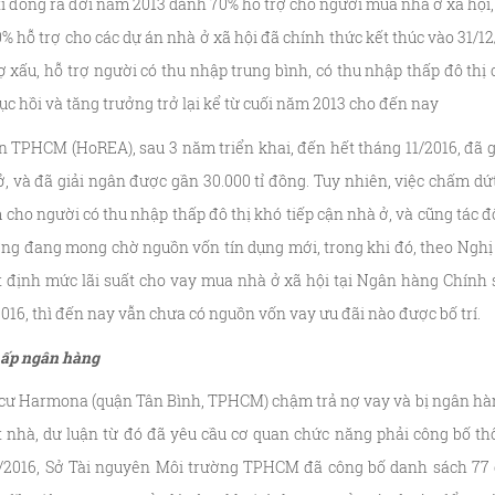
 tỉ đồng ra đời năm 2013 dành 70% hỗ trợ cho người mua nhà ở xã hội
0% hỗ trợ cho các dự án nhà ở xã hội đã chính thức kết thúc vào 31/1
ợ xấu, hỗ trợ người có thu nhập trung bình, có thu nhập thấp đô thị
ục hồi và tăng trưởng trở lại kể từ cuối năm 2013 cho đến nay
n TPHCM (HoREA), sau 3 năm triển khai, đến hết tháng 11/2016, đã 
, và đã giải ngân được gần 30.000 tỉ đồng. Tuy nhiên, việc chấm dứt
m cho người có thu nhập thấp đô thị khó tiếp cận nhà ở, và cũng tác
ường đang mong chờ nguồn vốn tín dụng mới, trong khi đó, theo Nghị
t định mức lãi suất cho vay mua nhà ở xã hội tại Ngân hàng Chính
016, thì đến nay vẫn chưa có nguồn vốn vay ưu đãi nào được bố trí.
chấp ngân hàng
 cư Harmona (quận Tân Bình, TPHCM) chậm trả nợ vay và bị ngân hà
t nhà, dư luận từ đó đã yêu cầu cơ quan chức năng phải công bố th
/2016, Sở Tài nguyên Môi trường TPHCM đã công bố danh sách 77 