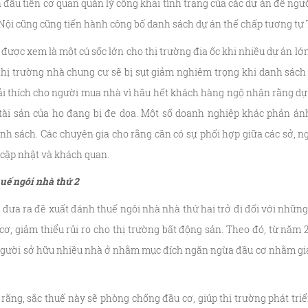
 đầu tiên cơ quan quản lý công khai tình trạng của các dự án để ngườ
Nội cũng cũng tiến hành công bố danh sách dự án thế chấp tương t
 được xem là một cú sốc lớn cho thị trường địa ốc khi nhiều dự án lớ
thị trường nhà chung cư sẽ bị sụt giảm nghiêm trọng khi danh sác
iải thích cho người mua nhà vì hầu hết khách hàng ngộ nhận rằng dự
 tài sản của họ đang bị đe dọa. Một số doanh nghiệp khác phản ánh
nh sách. Các chuyên gia cho rằng cần có sự phối hợp giữa các sở, 
 cập nhật và khách quan.
uế ngôi nhà thứ 2
h đưa ra đề xuất đánh thuế ngôi nhà nhà thứ hai trở đi đối với nhữn
, giảm thiểu rủi ro cho thị trường bất động sản. Theo đó, từ năm 
người sở hữu nhiều nhà ở nhằm mục đích ngăn ngừa đầu cơ nhằm giảm
 rằng, sắc thuế này sẽ phòng chống đầu cơ, giúp thị trường phát tri