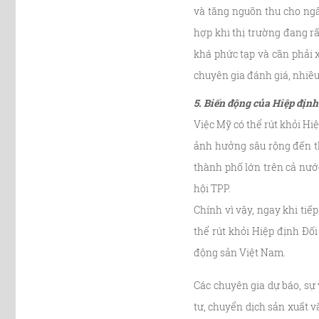
và tăng nguồn thu cho ngâ
hợp khi thị trường đang rấ
khá phức tạp và cần phải x
chuyên gia đánh giá, nhiề
5. Biến động của Hiệp địn
Việc Mỹ có thể rút khỏi Hi
ảnh hưởng sâu rộng đến th
thành phố lớn trên cả nướ
hội TPP.
Chính vì vậy, ngay khi ti
thể rút khỏi Hiệp định Đố
động sản Việt Nam.
Các chuyên gia dự báo, sự
tư, chuyển dịch sản xuất v