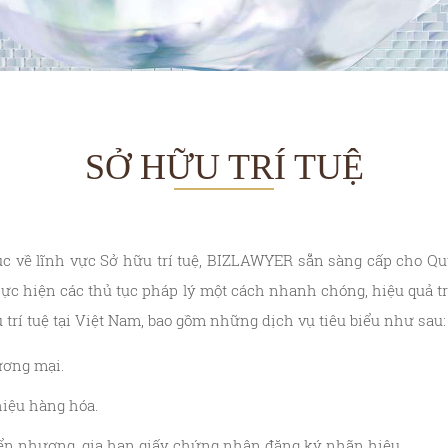
SỞ HỮU TRÍ TUỆ
ục về lĩnh vực Sở hữu trí tuệ, BIZLAWYER sẵn sàng cấp cho Q
hực hiện các thủ tục pháp lý một cách nhanh chóng, hiệu quả tro
 trí tuệ tại Việt Nam, bao gồm những dịch vụ tiêu biểu như sau:
ương mại.
iệu hàng hóa.
yển nhượng, gia hạn giấy chứng nhận đăng ký nhãn hiệu