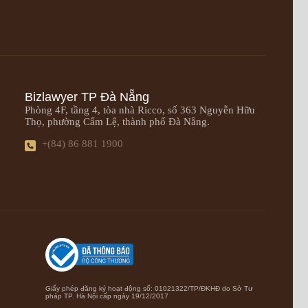
Bizlawyer TP Đà Nẵng
Phòng 4F, tầng 4, tòa nhà Ricco, số 363 Nguyễn Hữu
Thọ, phường Cẩm Lệ, thành phố Đà Nẵng.
+(84) 86 881 1900
Giấy phép đăng ký hoạt động số: 01021322/TP/ĐKHĐ do Sở Tư
pháp TP. Hà Nội cấp ngày 19/12/2017