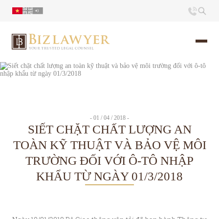
Trang chủ
Giới thiệu
- 01 / 04 / 2018 -
SIẾT CHẶT CHẤT LƯỢNG AN
Ấn phẩm
TOÀN KỸ THUẬT VÀ BẢO VỆ MÔI
TRƯỜNG ĐỐI VỚI Ô-TÔ NHẬP
Tin Tức
KHẨU TỪ NGÀY 01/3/2018
Liên hệ