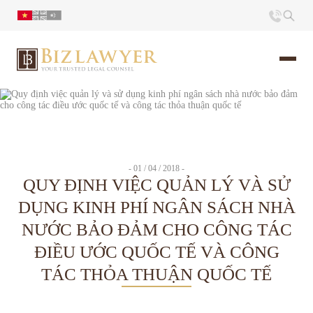
Trang chủ
Giới thiệu
- 01 / 04 / 2018 -
QUY ĐỊNH VIỆC QUẢN LÝ VÀ SỬ
Ấn phẩm
DỤNG KINH PHÍ NGÂN SÁCH NHÀ
NƯỚC BẢO ĐẢM CHO CÔNG TÁC
Tin Tức
ĐIỀU ƯỚC QUỐC TẾ VÀ CÔNG
Liên hệ
TÁC THỎA THUẬN QUỐC TẾ