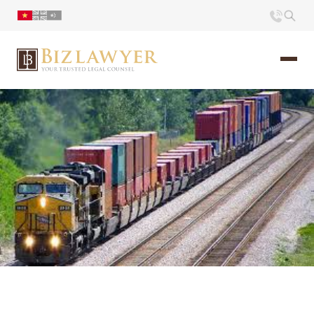
Trang chủ
Giới thiệu
Ấn phẩm
Tin Tức
Liên hệ