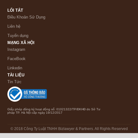
LỐI TẮT
Điều Khoản Sử Dụng
Liên hệ
Tuyển dụng
MẠNG XÃ HỘI
Instagram
FaceBook
Linkedin
TÀI LIỆU
Tin Tức
Giấy phép đăng ký hoạt động số: 01021322/TP/ĐKHĐ do Sở Tư
pháp TP. Hà Nội cấp ngày 19/12/2017
© 2018 Công Ty Luật TNHH Bizlawyer & Partners. All Rights Reserved