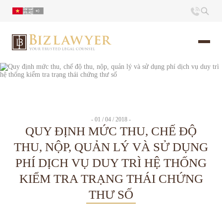
Trang chủ
Giới thiệu
- 01 / 04 / 2018 -
QUY ĐỊNH MỨC THU, CHẾ ĐỘ
Ấn phẩm
THU, NỘP, QUẢN LÝ VÀ SỬ DỤNG
PHÍ DỊCH VỤ DUY TRÌ HỆ THỐNG
Tin Tức
KIỂM TRA TRẠNG THÁI CHỨNG
Liên hệ
THƯ SỐ