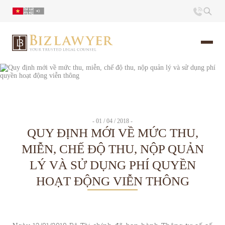
Trang chủ
Giới thiệu
- 01 / 04 / 2018 -
QUY ĐỊNH MỚI VỀ MỨC THU,
Ấn phẩm
MIỄN, CHẾ ĐỘ THU, NỘP QUẢN
LÝ VÀ SỬ DỤNG PHÍ QUYỀN
Tin Tức
HOẠT ĐỘNG VIỄN THÔNG
Liên hệ