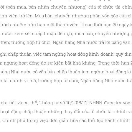
ới (bên mua, bên nhận chuyển nhượng) của tổ chức tài chính
nh viên trở lên; Mua bán, chuyển nhượng phần vốn góp của ch
y trách nhiệm hữu hạn một thành viên. Trong thời hạn 30 ngày 
à nước xem xét chấp thuận đề nghị mua bán, chuyển nhượng p
trên; trường hợp từ chối, Ngân hàng Nhà nước trả lời bằng văn b
 nghị chấp thuận việc tạm ngừng hoạt động kinh doanh: quy định
ạm ngừng hoạt động do sự kiện bất khả kháng. Trong thời hạn
 hàng Nhà nước có văn bản chấp thuận tạm ngừng hoạt động k
ức tài chính vi mô; trường hợp từ chối, Ngân hàng Nhà nước tr
hi tiết và cụ thể, Thông tư số 10/2018/TT-NHNN được kỳ vọn
i hoạt động chấp thuận những thay đổi của tổ chức tài chính v
a Chính phủ trong việc đơn giản hóa các thủ tục hành chính