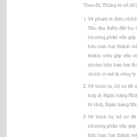
Theo đó, Thông tư số 10
Về phạm vi điều chỉnh
Tên; địa điểm đặt trụ
nhượng phần vốn góp g
hữu hạn hai thành viê
thành viên góp vốn m
nhiệm hữu hạn hai thà
chính vi mô là công t
Về trình tự, hồ sơ đề
hợp lệ, Ngân hàng Nhà
từ chối, Ngân hàng Nhà
Về trình tự, hồ sơ đ
nhượng phần vốn góp g
hữu hạn hai thành viê