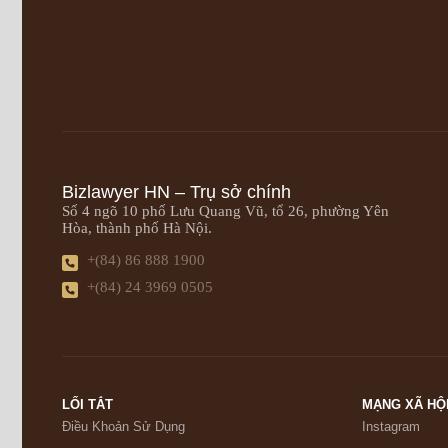
Bizlawyer HN – Trụ sở chính
Số 4 ngõ 10 phố Lưu Quang Vũ, tổ 26, phường Yên
Hòa, thành phố Hà Nội.
+(84) 86 888 1900
+(84) 24 3969 0505
LỐI TẮT
MẠNG XÃ HỘ
Điều Khoản Sử Dụng
Instagram