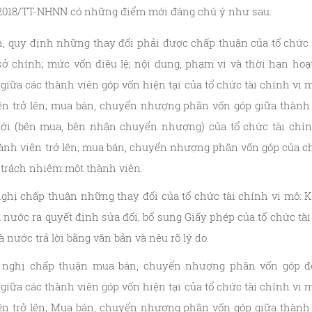
/2018/TT-NHNN có những điểm mới đáng chú ý như sau:
, quy định những thay đổi phải được chấp thuận của tổ chức 
 sở chính; mức vốn điều lệ; nội dung, phạm vi và thời hạn ho
iữa các thành viên góp vốn hiện tại của tổ chức tài chính vi m
n trở lên; mua bán, chuyển nhượng phần vốn góp giữa thành 
ới (bên mua, bên nhận chuyển nhượng) của tổ chức tài chính
nh viên trở lên; mua bán, chuyển nhượng phần vốn góp của ch
y trách nhiệm một thành viên.
 nghị chấp thuận những thay đổi của tổ chức tài chính vi mô: 
 nước ra quyết định sửa đổi, bổ sung Giấy phép của tổ chức tài
 nước trả lời bằng văn bản và nêu rõ lý do.
ề nghị chấp thuận mua bán, chuyển nhượng phần vốn góp đố
iữa các thành viên góp vốn hiện tại của tổ chức tài chính vi m
n trở lên; Mua bán, chuyển nhượng phần vốn góp giữa thành 