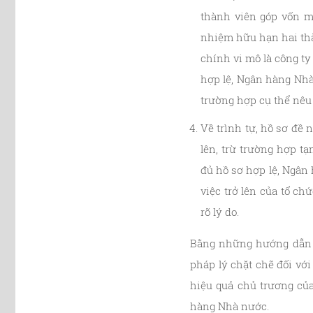
thành viên góp vốn m
nhiệm hữu hạn hai thà
chính vi mô là công t
hợp lệ, Ngân hàng Nh
trường hợp cụ thể nêu 
Về trình tự, hồ sơ đề
lên, trừ trường hợp t
đủ hồ sơ hợp lệ, Ngân
việc trở lên của tổ ch
rõ lý do.
Bằng những hướng dẫn c
pháp lý chặt chẽ đối vớ
hiệu quả chủ trương củ
hàng Nhà nước.