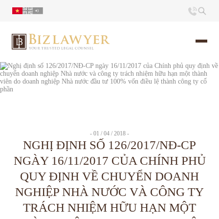
Trang chủ
Giới thiệu
Ấn phẩm
- 01 / 04 / 2018 -
NGHỊ ĐỊNH SỐ 126/2017/NĐ-CP
NGÀY 16/11/2017 CỦA CHÍNH PHỦ
Tin Tức
QUY ĐỊNH VỀ CHUYỂN DOANH
Liên hệ
NGHIỆP NHÀ NƯỚC VÀ CÔNG TY
TRÁCH NHIỆM HỮU HẠN MỘT