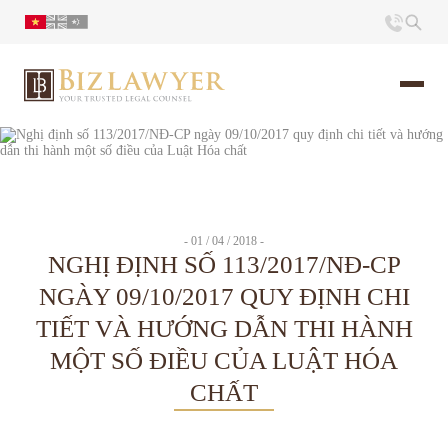
Trang chủ
Giới thiệu
- 01 / 04 / 2018 -
NGHỊ ĐỊNH SỐ 113/2017/NĐ-CP
Ấn phẩm
NGÀY 09/10/2017 QUY ĐỊNH CHI
TIẾT VÀ HƯỚNG DẪN THI HÀNH
Tin Tức
MỘT SỐ ĐIỀU CỦA LUẬT HÓA
Liên hệ
CHẤT