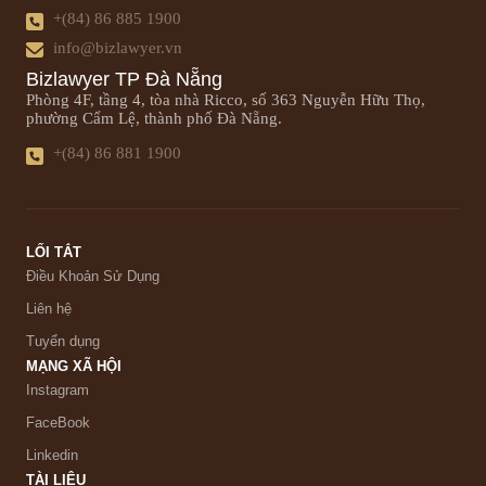
+(84) 86 885 1900
info@bizlawyer.vn
Bizlawyer TP Đà Nẵng
Phòng 4F, tầng 4, tòa nhà Ricco, số 363 Nguyễn Hữu Thọ,
phường Cẩm Lệ, thành phố Đà Nẵng.
+(84) 86 881 1900
LỐI TẮT
Điều Khoản Sử Dụng
Liên hệ
Tuyển dụng
MẠNG XÃ HỘI
Instagram
FaceBook
Linkedin
TÀI LIỆU