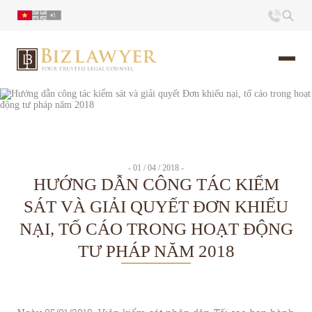
Trang chủ
Giới thiệu
- 01 / 04 / 2018 -
HƯỚNG DẪN CÔNG TÁC KIỂM
Ấn phẩm
SÁT VÀ GIẢI QUYẾT ĐƠN KHIẾU
NẠI, TỐ CÁO TRONG HOẠT ĐỘNG
Tin Tức
TƯ PHÁP NĂM 2018
Liên hệ