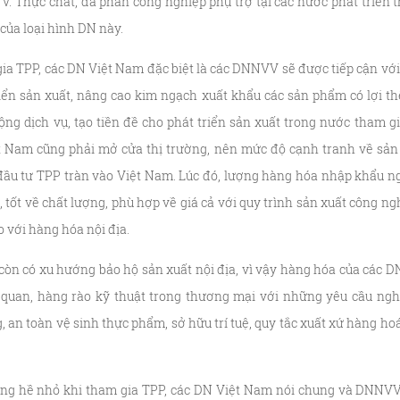
V. Thực chất, đa phần công nghiệp phụ trợ tại các nước phát tri
của loại hình DN này.
ia TPP, các DN Việt Nam đặc biệt là các DNNVV sẽ được tiếp cận với 
riển sản xuất, nâng cao kim ngạch xuất khẩu các sản phẩm có lợi th
ộng dịch vụ, tạo tiền đề cho phát triển sản xuất trong nước tham g
t Nam cũng phải mở cửa thị trường, nên mức độ cạnh tranh về sản 
 đầu tư TPP tràn vào Việt Nam. Lúc đó, lượng hàng hóa nhập khẩu n
 tốt về chất lượng, phù hợp về giá cả với quy trình sản xuất công ngh
o với hàng hóa nội địa.
òn có xu hướng bảo hộ sản xuất nội địa, vì vậy hàng hóa của các D
ế quan, hàng rào kỹ thuật trong thương mại với những yêu cầu ngh
, an toàn vệ sinh thực phẩm, sở hữu trí tuệ, quy tắc xuất xứ hàng ho
ng hề nhỏ khi tham gia TPP, các DN Việt Nam nói chung và DNNVV 