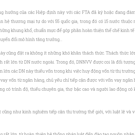
ng hưởng của các Hiệp định này với các FTA đã ký hoặc đang đàm
an hệ thương mại tự do với 55 quốc gia, trong đó có 15 nước thu
những khung khổ, chuẩn mực để góp phần hoàn thiện thể chế kinh tế 
 chuyển đổi mô hình tăng trưởng…
này cũng đặt ra không ít những khó khăn thách thức. Thách thức lớ
nh rất lớn từ DN nước ngoài. Trong đó, DNNVV được coi là đối tượng
n lớn các DN này thiếu vốn trong khi việc huy động vốn từ thị trườn
 vay vốn từ ngân hàng, chủ yếu chỉ tiếp cận được với vốn vay ngắn 
ng có trình độ, thiếu chuyên gia, thợ bậc cao và người lao động có 
ết cũng như kinh nghiệm tiếp cận thị trường thế giới, với luật lệ và
g rất lớn, từ hoàn thiện hệ thống pháp luật đến đào tạo nguồn nhân