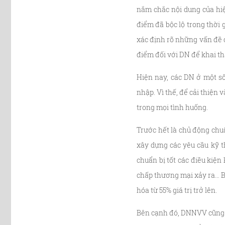
nắm chắc nội dung của hiệ
điểm đã bộc lộ trong thời 
xác định rõ những vấn đề c
điểm đối với DN để khai th
Hiện nay, các DN ở một số
nhập. Vì thế, để cải thiện
trong mọi tình huống.
Trước hết là chủ động ch
xây dựng các yêu cầu kỹ t
chuẩn bị tốt các điều kiện
chấp thương mại xảy ra… Bở
hóa từ 55% giá trị trở lên.
Bên cạnh đó, DNNVV cũng c