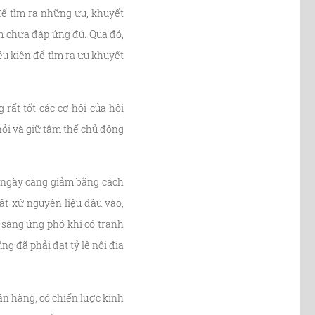
để tìm ra những ưu, khuyết
ểm chưa đáp ứng đủ. Qua đó,
ều kiện để tìm ra ưu khuyết
rất tốt các cơ hội của hội
hỏi và giữ tâm thế chủ động
 ngày càng giảm bằng cách
ất xứ nguyên liệu đầu vào,
n sàng ứng phó khi có tranh
g đã phải đạt tỷ lệ nội địa
n hàng, có chiến lược kinh