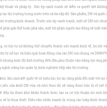
 kỹ thuật và pháp lý… Sức ép cạnh tranh sẽ diễn ra quyết liệt không
 tại thị trường trong nước trên cả ba cấp độ: Sản phẩm, DN và quốc g
môi trường kinh doanh. Trước sức ép cạnh tranh, một số DN nói ch
ể phải giải thể hoặc phá sản, một bộ phận người lao động sẽ mất việ
ơng…
g, cơ hội tự nó không thể chuyển thành sức mạnh kinh tế, lợi ích v
uồn từ nỗ lực và hiệu quả hoạt động của các DN nói chung và DNNVV
hỏ nhưng mức độ ảnh hưởng đến đâu phụ thuộc vào năng lực ứng ph
g nghệ, năng lực quản lý, kinh nghiệm tiếp cận thị trường.
hó, khi cam kết quốc tế có hiệu lực, họ lại càng phải đối mặt với 
 yếu của khối DN vừa và nhỏ theo đó sẽ càng được bộc lộ rõ nét h
sẽ đẩy lùi được khó khăn thách thức, tạo ra cơ hội thuận lợi mới l
họ sẽ bị thua thiệt. Điều cần nhấn mạnh là, trong các hiệp định thươn
g thách thức luôn ẩn chứa cơ hội – đây cũng là biện chứng của tiến tr