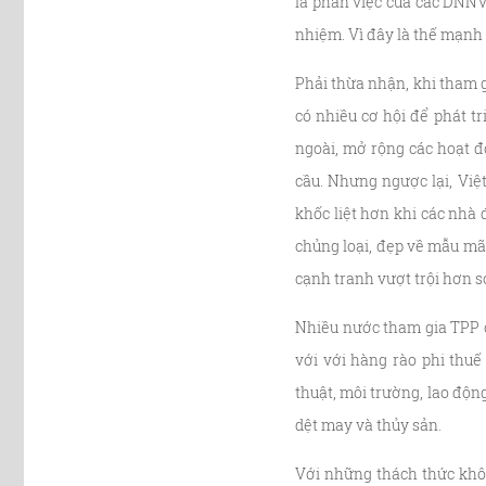
là phần việc của các DNNV
nhiệm. Vì đây là thế mạnh 
Phải thừa nhận, khi tham g
có nhiều cơ hội để phát t
ngoài, mở rộng các hoạt đ
cầu. Nhưng ngược lại, Việ
khốc liệt hơn khi các nhà
chủng loại, đẹp về mẫu mã,
cạnh tranh vượt trội hơn s
Nhiều nước tham gia TPP c
với với hàng rào phi thu
thuật, môi trường, lao động
dệt may và thủy sản.
Với những thách thức khô