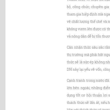
bộ, công chức, chuyên gia
tham gia hiệp định mà ngay
về chất lượng thể chế và 
không vươn lên được có th
và nông dân dễ bị tổn thư
Cần nhận thức sâu sắc rằn
thị trường mà phải bắt ng
thức sẽ là sức ép không n
DN này lại yếu về vốn, côn
Cạnh tranh trong nước đã k
lớn bên ngoài, những điểm
dụng tốt cơ hội thuận lợi 
thách thức sẽ lấn át, nếu 
liền với thách thức và tron