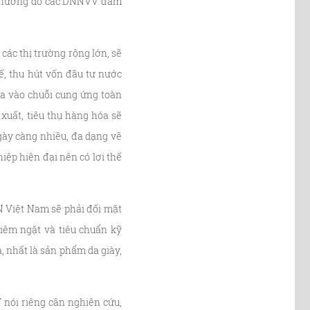
ển thường do các DNNVV đảm
các thị trường rộng lớn, sẽ
ế, thu hút vốn đầu tư nước
ia vào chuỗi cung ứng toàn
xuất, tiêu thụ hàng hóa sẽ
gày càng nhiều, đa dạng về
iệp hiện đại nên có lợi thế
N Việt Nam sẽ phải đối mặt
iêm ngặt và tiêu chuẩn kỹ
á, nhất là sản phẩm da giày,
nói riêng cần nghiên cứu,