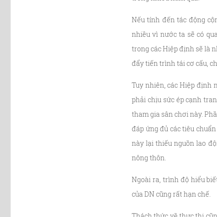
Nếu tính đến tác động cộ
nhiều vì nước ta sẽ có qu
trong các Hiệp định sẽ là 
đẩy tiến trình tái cơ cấu,
Tuy nhiên, các Hiệp định 
phải chịu sức ép cạnh tra
tham gia sân chơi này. Phầ
đáp ứng đủ các tiêu chuẩn
này lại thiếu nguồn lao độ
nông thôn.
Ngoài ra, trình độ hiểu bi
của DN cũng rất hạn chế.
Thách thức về thực thi cũn