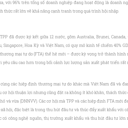
a, với 96% trên tổng số doanh nghiệp đang hoạt động là doanh ng
 thức rất lớn về khả năng cạnh tranh trong quá trình hội nhập.
TPP đã được ký kết giữa 12 nước, gồm Australia, Brunei, Canada, 
u, Singapore, Hoa Kỳ và Việt Nam, có quy mô kinh tế chiếm 40% G
 thương mại tự do (FTA) thế hệ mới – được kỳ vọng trở thành hình
ới yêu cầu cao hơn trong bối cảnh lực lượng sản xuất phát triển rất
 cùng các hiệp định thương mại tự do khác mà Việt Nam đã và đa
ều cơ hội thuận lợi nhưng cũng đặt ra không ít khó khăn, thách thức
nhỏ và vừa (DNNVV). Các cơ hội mà TPP và các hiệp định FTA mới đe
-xã hội, đặc biệt là trong thu hút đầu tư và thúc đẩy xuất khẩu với c
c có công nghệ nguồn, thị trường xuất khẩu và thu hút đầu tư lớn 