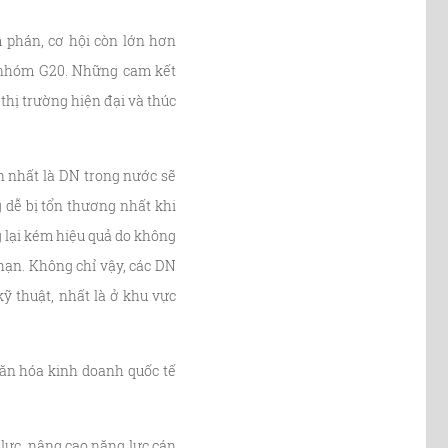
 phán, cơ hội còn lớn hơn
ộc nhóm G20. Những cam kết
thị trường hiện đại và thúc
n nhất là DN trong nước sẽ
 dễ bị tổn thương nhất khi
g lại kém hiệu quả do không
hạn. Không chỉ vậy, các DN
kỹ thuật, nhất là ở khu vực
 văn hóa kinh doanh quốc tế
 lực, nâng cao năng lực cán