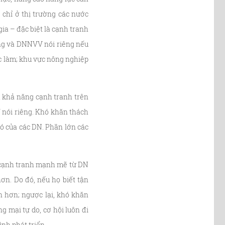
 chỉ ở thị trường các nước
ia – đặc biệt là cạnh tranh
ung và DNNVV nói riêng nếu
c làm; khu vực nông nghiệp
à khả năng cạnh tranh trên
 nói riêng. Khó khăn thách
ó của các DN. Phần lớn các
sự cạnh tranh mạnh mẽ từ DN
ơn. Do đó, nếu họ biết tận
ớn hơn; ngược lại, khó khăn
g mại tự do, cơ hội luôn đi
ình phát triển.