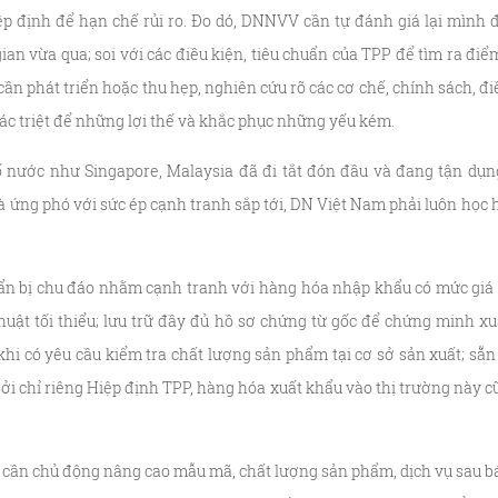
p định để hạn chế rủi ro. Đo dó, DNNVV cần tự đánh giá lại mình 
gian vừa qua; soi với các điều kiện, tiêu chuẩn của TPP để tìm ra đi
ần phát triển hoặc thu hẹp, nghiên cứu rõ các cơ chế, chính sách, đi
ác triệt để những lợi thế và khắc phục những yếu kém.
 nước như Singapore, Malaysia đã đi tắt đón đầu và đang tận dụng 
 và ứng phó với sức ép cạnh tranh sắp tới, DN Việt Nam phải luôn học 
uẩn bị chu đáo nhằm cạnh tranh với hàng hóa nhập khẩu có mức giá
huật tối thiểu; lưu trữ đầy đủ hồ sơ chứng từ gốc để chứng minh xu
 khi có yêu cầu kiểm tra chất lượng sản phẩm tại cơ sở sản xuất; sẵ
i chỉ riêng Hiệp định TPP, hàng hóa xuất khẩu vào thị trường này cũn
ần chủ động nâng cao mẫu mã, chất lượng sản phẩm, dịch vụ sau bá