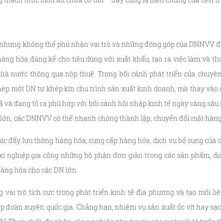
nhưng không thể phủ nhận vai trò và những đóng góp của DNNVV đối 
àng hóa đáng kể cho tiêu dùng với xuất khẩu, tạo ra việc làm và th
hà nước thông qua nộp thuế. Trong bối cảnh phát triển của chuyê
hép một DN tự khép kín chu trình sản xuất kinh doanh, mà thay vào 
 và đang tỏ ra phù hợp với bối cảnh hội nhập kinh tế ngày càng sâu
lớn, các DNNVV có thể nhanh chóng thành lập, chuyển đổi mặt hàng
thúc đẩy lưu thông hàng hóa, cung cấp hàng hóa, dịch vụ bổ sung của
í nghiệp gia công những bộ phận đơn giản trong các sản phẩm, dị
 hàng hóa cho các DN lớn.
vai trò tích cực trong phát triển kinh tế địa phương và tạo mối liê
p đoàn xuyên quốc gia. Chẳng hạn, nhiệm vụ sản xuất ốc vít hay sạc