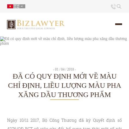
Trang chủ
Giới thiệu
- 01 / 04 / 2018 -
ĐÃ CÓ QUY ĐỊNH MỚI VỀ MÀU
Ấn phẩm
CHỈ ĐỊNH, LIỀU LƯỢNG MÀU PHA
XĂNG DẦU THƯƠNG PHẨM
Tin Tức
Liên hệ
Ngày 10/11 2017, Bộ Công Thương đã ký Quyết định số
4276/QĐ-BCT về việc sửa đổi, bổ sung tạm thời một số nội