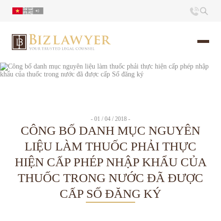
Trang chủ
Giới thiệu
- 01 / 04 / 2018 -
CÔNG BỐ DANH MỤC NGUYÊN
Ấn phẩm
LIỆU LÀM THUỐC PHẢI THỰC
HIỆN CẤP PHÉP NHẬP KHẨU CỦA
Tin Tức
THUỐC TRONG NƯỚC ĐÃ ĐƯỢC
Liên hệ
CẤP SỐ ĐĂNG KÝ