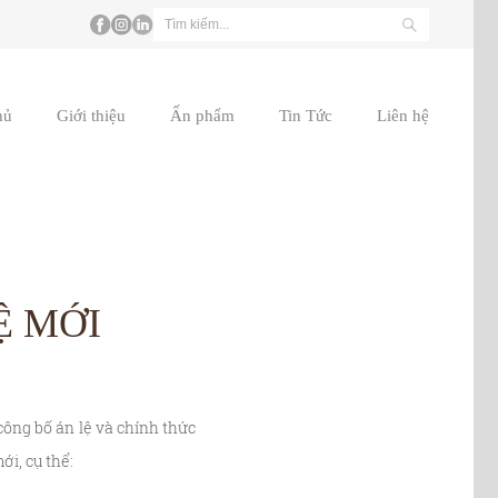
hủ
Giới thiệu
Ấn phẩm
Tin Tức
Liên hệ
Ệ MỚI
ng bố án lệ và chính thức
ới, cụ thể: