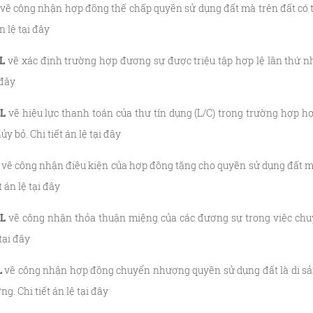
về công nhận hợp đồng thế chấp quyền sử dụng đất mà trên đất có 
n lệ tại
đây
AL
về xác định trường hợp đương sự được triệu tập hợp lệ lần thứ n
đây
AL
về hiệu lực thanh toán của thư tín dụng (L/C) trong trường hợp
ủy bỏ. Chi tiết án lệ tại
đây
về công nhận điều kiện của hợp đồng tặng cho quyền sử dụng đất 
 án lệ tại
đây
AL
về công nhận thỏa thuận miệng của các đương sự trong việc chu
tại
đây
L
về công nhận hợp đồng chuyển nhượng quyền sử dụng đất là di sản
. Chi tiết án lệ tại
đây