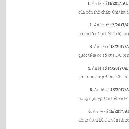
1.
Án lệ số
11/2017/AL
của bên thế chấp. Chi tiết á
2.
Án lệ số
12/2017/
phiên tòa. Chi tiết án lệ tại
3.
Án lệ số
13/2017/
quốc tế là cơ sở của L/C bị h
4.
Án lệ số
14/2017/AL
ghi trong hợp đồng. Chi tiết
5.
Án lệ số
15/2017/
nông nghiệp. Chi tiết án lệ 
6.
Án lệ số
16/2017/A
đồng thừa kế chuyển nhượng