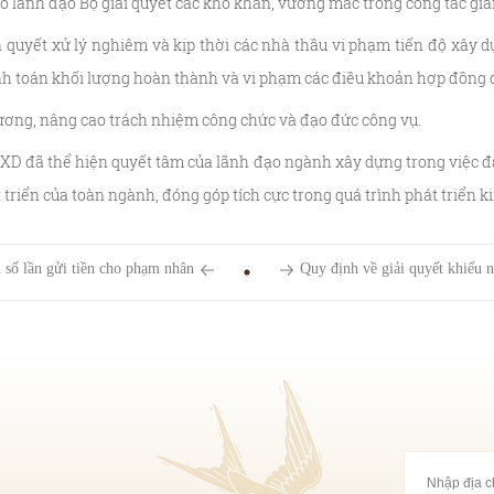
o lãnh đạo Bộ giải quyết các khó khăn, vướng mắc trong công tác giả
n quyết xử lý nghiêm và kịp thời các nhà thầu vi phạm tiến độ xây d
nh toán khối lượng hoàn thành và vi phạm các điều khoản hợp đồng đ
cương, nâng cao trách nhiệm công chức và đạo đức công vụ.
-BXD đã thể hiện quyết tâm của lãnh đạo ngành xây dựng trong việc đ
 triển của toàn ngành, đóng góp tích cực trong quá trình phát triển k
 số lần gửi tiền cho phạm nhân
Quy định về giải quyết khiếu nạ