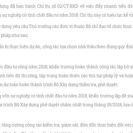
dựng đã ban hành Chỉ thị số 02/CT-BXD về việc đẩy nhanh tiến độ 
 sự nghiệp có tính chất đầu tư năm 2018. Chỉ thị này có hiệu lực kể 
dựng yêu cầu Thủ trưởng các đơn vị thuộc Bộ chỉ đạo tổ chức thực h
i pháp như sau:
ẩn bị thực hiện dự án, công tác lựa chọn nhà thầu theo đúng quy địn
ốn đầu tư công năm 2018, khẩn trương hoàn thành công tác lập hồ s
h tiến độ thi công, tập trung hoàn thiện các thủ tục pháp lý và ho
oán dự toán hoàn thành trình Bộ Xây dựng thẩm tra, phê duyệt.
g vốn sự nghiệp có tính chất đầu tư năm 2018, khẩn trương lập đề xu
hữa trình Bộ Xây dựng phê duyệt chậm nhất trong tháng 05/2018, lựa 
 tăng cường công tác kiểm tra, giám sát, đôn đốc thực hiện đối với c