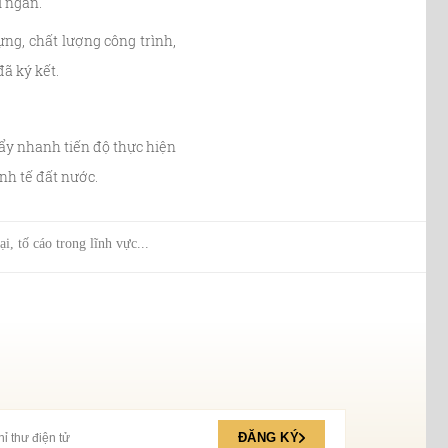
i ngân.
ựng, chất lượng công trình,
ã ký kết.
ẩy nhanh tiến độ thực hiện
inh tế đất nước.
i, tố cáo trong lĩnh vực...
ĐĂNG KÝ