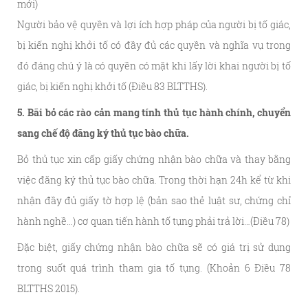
mới)
Người bảo vệ quyền và lợi ích hợp pháp của người bị tố giác,
bị kiến nghị khởi tố có đầy đủ các quyền và nghĩa vụ trong
đó đáng chú ý là có quyền có mặt khi lấy lời khai người bị tố
giác, bị kiến nghị khởi tố (Điều 83 BLTTHS).
5. Bãi bỏ các rào cản mang tính thủ tục hành chính, chuyển
sang chế độ đăng ký thủ tục bào chữa.
Bỏ thủ tục xin cấp giấy chứng nhận bào chữa và thay bằng
việc đăng ký thủ tục bào chữa. Trong thời hạn 24h kể từ khi
nhận đầy đủ giấy tờ hợp lệ (bản sao thẻ luật sư, chứng chỉ
hành nghề…) cơ quan tiến hành tố tụng phải trả lời…(Điều 78)
Đặc biệt, giấy chứng nhận bào chữa sẽ có giá trị sử dụng
trong suốt quá trình tham gia tố tụng. (Khoản 6 Điều 78
BLTTHS 2015).