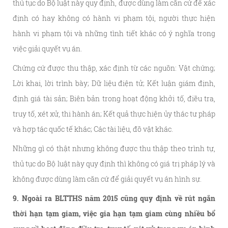
thủ tục do Bộ luật này quy định, được dùng làm căn cứ để xác
định có hay không có hành vi phạm tội, người thực hiện
hành vi phạm tội và những tình tiết khác có ý nghĩa trong
việc giải quyết vụ án.
Chứng cứ được thu thập, xác định từ các nguồn: Vật chứng;
Lời khai, lời trình bày; Dữ liệu điện tử; Kết luận giám định,
định giá tài sản; Biên bản trong hoạt động khởi tố, điều tra,
truy tố, xét xử, thi hành án; Kết quả thực hiện ủy thác tư pháp
và hợp tác quốc tế khác; Các tài liệu, đồ vật khác.
Những gì có thật nhưng không được thu thập theo trình tự,
thủ tục do Bộ luật này quy định thì không có giá trị pháp lý và
không được dùng làm căn cứ để giải quyết vụ án hình sự.
9. Ngoài ra BLTTHS năm 2015 cũng quy định về rút ngắn
thời hạn tạm giam, việc gia hạn tạm giam cùng nhiều bổ