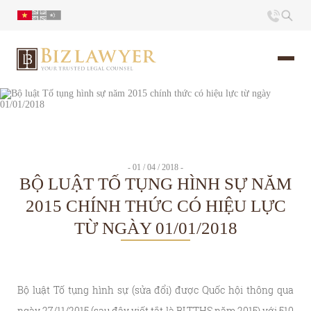
Trang chủ
Giới thiệu
- 01 / 04 / 2018 -
BỘ LUẬT TỐ TỤNG HÌNH SỰ NĂM
Ấn phẩm
2015 CHÍNH THỨC CÓ HIỆU LỰC
TỪ NGÀY 01/01/2018
Tin Tức
Liên hệ
Bộ luật Tố tụng hình sự (sửa đổi) được Quốc hội thông qua
ngày 27/11/2015 (sau đây viết tắt là BLTTHS năm 2015) với 510