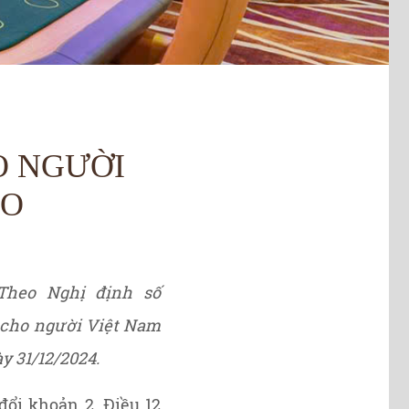
O NGƯỜI
NO
Theo Nghị định số
 cho người Việt Nam
ày 31/12/2024.
ổi khoản 2, Điều 12