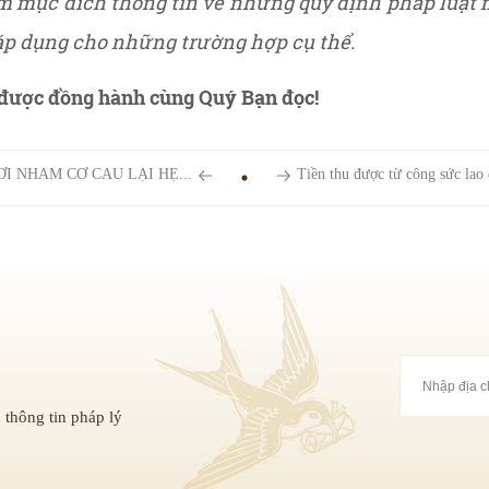
m mục đích thông tin về những quy định pháp luật
áp dụng cho những trường hợp cụ thể.
được đồng hành cùng Quý Bạn đọc!
 NHẰM CƠ CẤU LẠI HỆ...
Tiền thu được từ công sức lao
 thông tin pháp lý