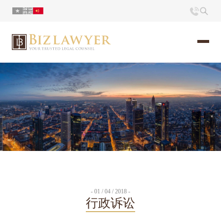
页面
简介
小册
时评
联系
- 01 / 04 / 2018 -
行政诉讼