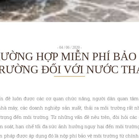
- 04 / 06 / 2020 -
ƯỜNG HỢP MIỄN PHÍ BẢO
RƯỜNG ĐỐI VỚI NƯỚC TH
ấn đề luôn được các cơ quan chức năng, người dân quan tâm 
hà máy, các doanh nghiệp sản xuất, thải ra môi trường rất nh
rọng đến môi trường. Từ những vấn đề nêu trên, đòi hỏi các
m soát, hạn chế tối đa sức ảnh hưởng nguy hại đến môi trườn
ện pháp được áp dụng đó là nộp phí bảo vệ môi trường từ chính 