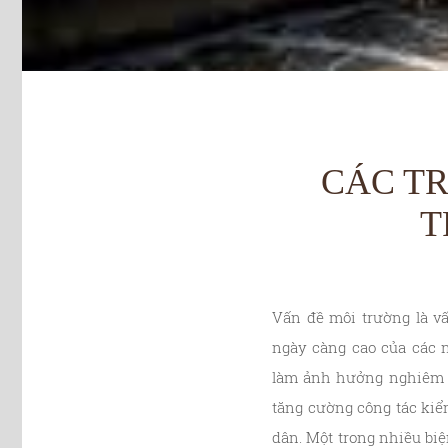
CÁC TR
T
Vấn đề môi trường là v
ngày càng cao của các n
làm ảnh hưởng nghiêm t
tăng cường công tác kiể
dân. Một trong nhiều bi